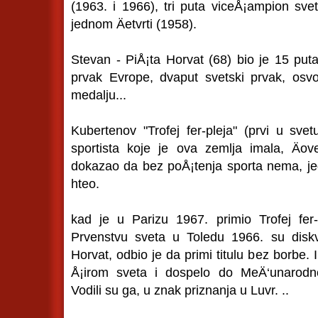
(1963. i 1966), tri puta viceÅ¡ampion sve
jednom Äetvrti (1958).
Stevan - PiÅ¡ta Horvat (68) bio je 15 puta 
prvak Evrope, dvaput svetski prvak, osvoj
medalju...
Kubertenov "Trofej fer-pleja" (prvi u sv
sportista koje je ova zemlja imala, Äov
dokazao da bez poÅ¡tenja sporta nema, jed
hteo.
kad je u Parizu 1967. primio Trofej fer-
Prvenstvu sveta u Toledu 1966. su diskva
Horvat, odbio je da primi titulu bez borbe. 
Å¡irom sveta i dospelo do MeÄ‘unarodno
Vodili su ga, u znak priznanja u Luvr. ..