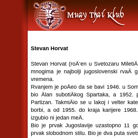
Stevan Horvat
Stevan Horvat (roÄ‘en u Svetozaru Mileti
mnogima je najbolji jugoslovenski rvaÄ g
vremena.
Rvanjem je poÄeo da se bavi 1946. u Somb
bio Älan subotiÄkog Spartaka, a 1952.
Partizan. TakmiÄio se u lakoj i velter kat
borbi, a od 1955. do kraja karijere 196
izgubio ni jedan meÄ.
Bio je prvak Jugoslavije uzastopno 11 go
prvak slobodnom stilu. Bio je dva puta svets