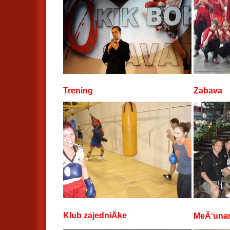
Trening
Zabava
Klub zajedniÄke
MeÄ‘una