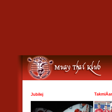
TakmiÄar
Jubilej