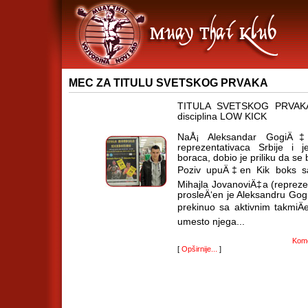
MEC ZA TITULU SVETSKOG PRVAKA
TITULA SVETSKOG PRVAKA -
disciplina LOW KICK
NaÅ¡ Aleksandar GogiÄ‡
reprezentativaca Srbije i j
boraca, dobio je priliku da se b
Poziv upuÄ‡en Kik boks sav
Mihajla JovanoviÄ‡a (reprezen
prosleÄ‘en je Aleksandru Gog
prekinuo sa aktivnim takmiÄen
umesto njega...
Kome
[
Opširnije...
]